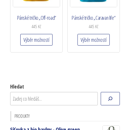
Pánské tričko „Off-road“
Pánské tričko „Caravan life“
445
Kč
445
Kč
Výběr možností
Výběr možností
Hledat
PRODUKTY
Síťovka z bio bavlny - Olive green