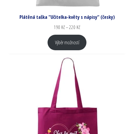
Plátěná taška "Učitelka-květy s nápisy" (česky)
190
Kč
–
220
Kč
Výběr možností