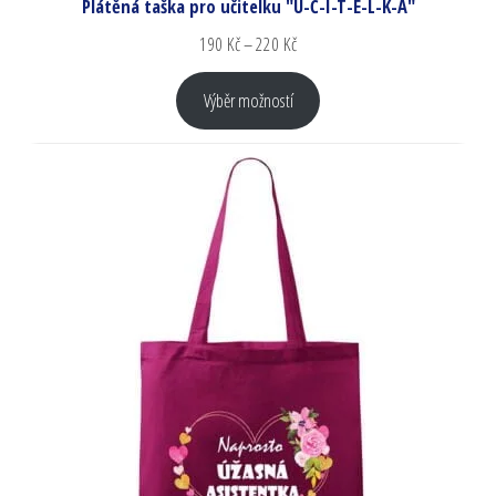
Plátěná taška pro učitelku "U-Č-I-T-E-L-K-A"
190
Kč
–
220
Kč
Výběr možností