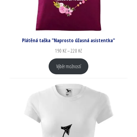
Plátěná taška "Naprosto úžasná asistentka"
190
Kč
–
220
Kč
Výběr možností