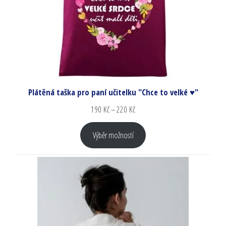
Plátěná taška pro paní učitelku "Chce to velké ♥"
190
Kč
–
220
Kč
Výběr možností