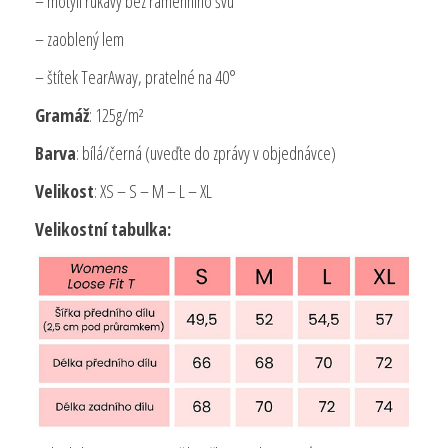
– motýlí rukávy bez ramenního švu
– zaoblený lem
– štítek TearAway, pratelné na 40
°
Gramáž
:
125g/m²
Barva
: bílá/černá (uveďte do zprávy v objednávce)
Velikost
: XS – S – M – L – XL
Velikostní tabulka: