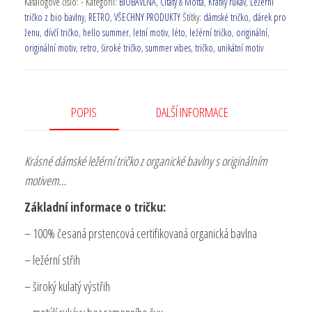
Katalogové číslo:
-
Kategorií:
BIOBAVLNA
,
Citáty & Motta
,
Krátký rukáv
,
Ležérní
tričko z bio bavlny
,
RETRO
,
VŠECHNY PRODUKTY
Štítky:
dámské tričko
,
dárek pro
ženu
,
dívčí tričko
,
hello summer
,
letní motiv
,
léto
,
ležérní tričko
,
originální
,
originální motiv
,
retro
,
široké tričko
,
summer vibes
,
tričko
,
unikátní motiv
POPIS
DALŠÍ INFORMACE
Krásné dámské ležérní tričko z organické bavlny s originálním
motivem…
Základní informace o tričku:
– 100% česaná prstencová certifikovaná organická bavlna
– ležérní střih
– široký kulatý výstřih