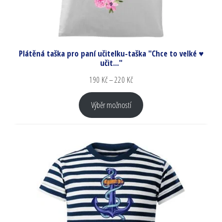
Plátěná taška pro paní učitelku-taška "Chce to velké ♥
učit..."
190
Kč
–
220
Kč
Výběr možností