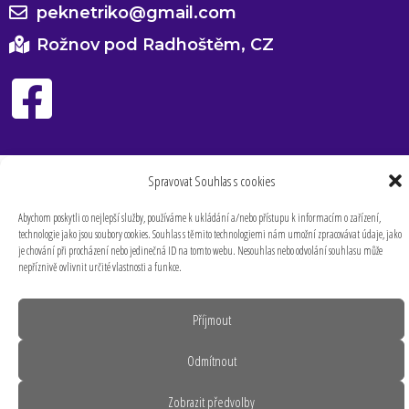
peknetriko@gmail.com
Rožnov pod Radhoštěm, CZ
Spravovat Souhlas s cookies
Abychom poskytli co nejlepší služby, používáme k ukládání a/nebo přístupu k informacím o zařízení,
technologie jako jsou soubory cookies. Souhlas s těmito technologiemi nám umožní zpracovávat údaje, jako
je chování při procházení nebo jedinečná ID na tomto webu. Nesouhlas nebo odvolání souhlasu může
nepříznivě ovlivnit určité vlastnosti a funkce.
Příjmout
Odmítnout
Zobrazit předvolby