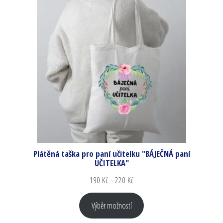
Plátěná taška pro paní učitelku "BÁJEČNÁ paní
UČITELKA"
190
Kč
–
220
Kč
Výběr možností