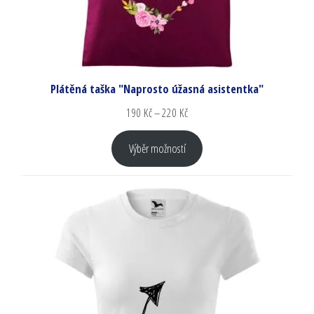
Plátěná taška "Naprosto úžasná asistentka"
190
Kč
–
220
Kč
Výběr možností