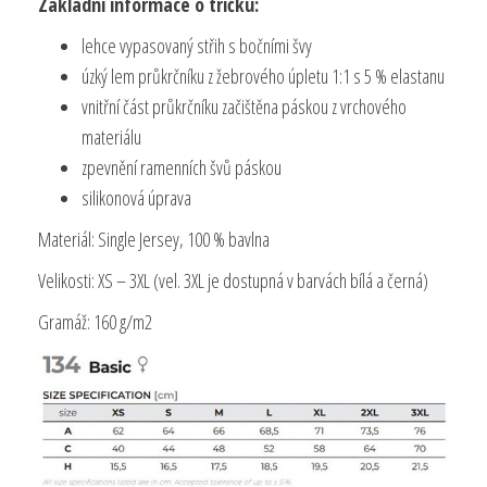
Základní informace o tričku:
lehce vypasovaný střih s bočními švy
úzký lem průkrčníku z žebrového úpletu 1:1 s 5 % elastanu
vnitřní část průkrčníku začištěna páskou z vrchového
materiálu
zpevnění ramenních švů páskou
silikonová úprava
Materiál: Single Jersey, 100 % bavlna
Velikosti: XS – 3XL (vel. 3XL je dostupná v barvách bílá a černá)
Gramáž: 160 g/m2