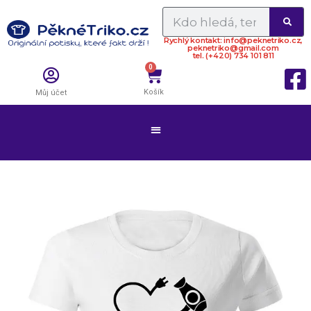
Rychlý kontakt: info@peknetriko.cz,
peknetriko@gmail.com
tel. (+420) 734 101 811
0
Košík
Můj účet