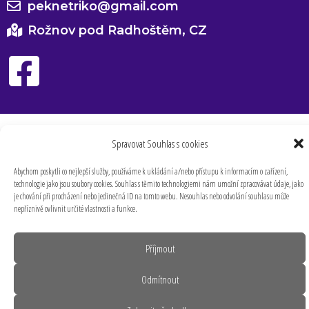
peknetriko@gmail.com
Rožnov pod Radhoštěm, CZ
Spravovat Souhlas s cookies
Abychom poskytli co nejlepší služby, používáme k ukládání a/nebo přístupu k informacím o zařízení,
technologie jako jsou soubory cookies. Souhlas s těmito technologiemi nám umožní zpracovávat údaje, jako
je chování při procházení nebo jedinečná ID na tomto webu. Nesouhlas nebo odvolání souhlasu může
nepříznivě ovlivnit určité vlastnosti a funkce.
Příjmout
Odmítnout