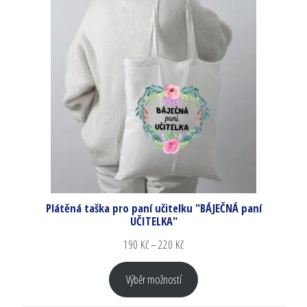
Plátěná taška pro paní učitelku "BÁJEČNÁ paní
UČITELKA"
190
Kč
–
220
Kč
Výběr možností