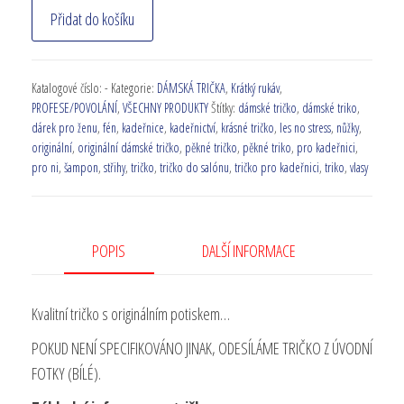
Přidat do košíku
Katalogové číslo:
-
Kategorie:
DÁMSKÁ TRIČKA
,
Krátký rukáv
,
PROFESE/POVOLÁNÍ
,
VŠECHNY PRODUKTY
Štítky:
dámské tričko
,
dámské triko
,
dárek pro ženu
,
fén
,
kadeřnice
,
kadeřnictví
,
krásné tričko
,
les no stress
,
nůžky
,
originální
,
originální dámské tričko
,
pěkné tričko
,
pěkné triko
,
pro kadeřnici
,
pro ni
,
šampon
,
střihy
,
tričko
,
tričko do salónu
,
tričko pro kadeřnici
,
triko
,
vlasy
POPIS
DALŠÍ INFORMACE
Kvalitní tričko s originálním potiskem…
POKUD NENÍ SPECIFIKOVÁNO JINAK, ODESÍLÁME TRIČKO Z ÚVODNÍ
FOTKY (BÍLÉ).