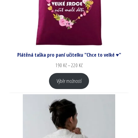
Plátěná taška pro paní učitelku "Chce to velké ♥"
190
Kč
–
220
Kč
Výběr možností