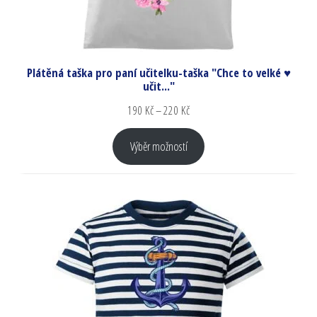
Plátěná taška pro paní učitelku-taška "Chce to velké ♥
učit..."
190
Kč
–
220
Kč
Výběr možností