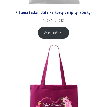
Plátěná taška "Učitelka-květy s nápisy" (česky)
190
Kč
–
220
Kč
Výběr možností