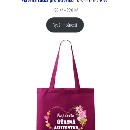
Plátěná taška pro učitelku "U-Č-I-T-E-L-K-A"
190
Kč
–
220
Kč
Výběr možností