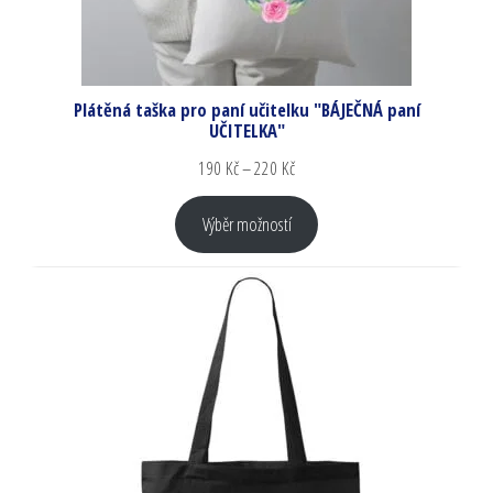
Plátěná taška pro paní učitelku "BÁJEČNÁ paní
UČITELKA"
190
Kč
–
220
Kč
Výběr možností