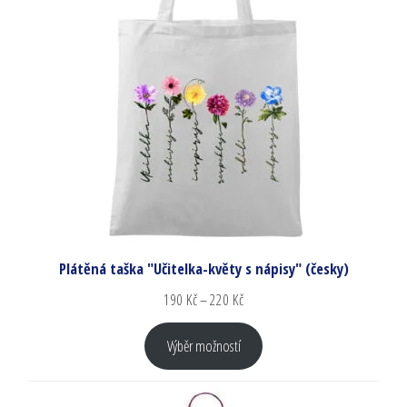
Plátěná taška "Učitelka-květy s nápisy" (česky)
190
Kč
–
220
Kč
Výběr možností