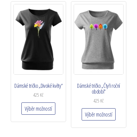
Dámské tričko „Divoké květy“
Dámské tričko „Čtyři roční
období“
425
Kč
425
Kč
Výběr možností
Výběr možností