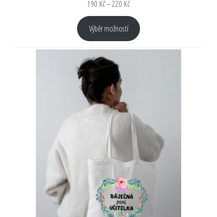
190
Kč
–
220
Kč
Výběr možností