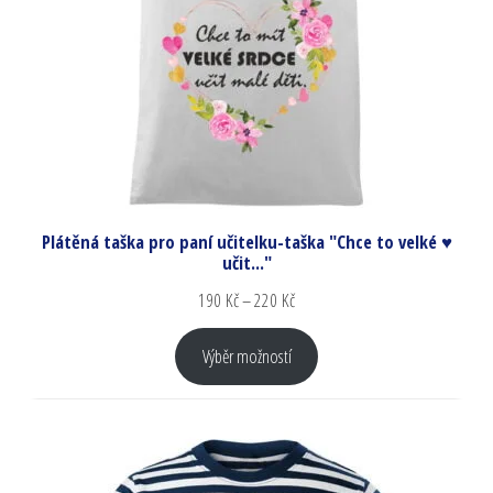
Plátěná taška pro paní učitelku-taška "Chce to velké ♥
učit..."
190
Kč
–
220
Kč
Výběr možností