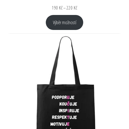
190
Kč
–
220
Kč
Výběr možností