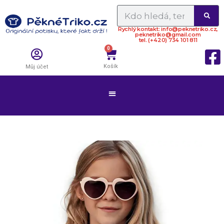
Rychlý kontakt: info@peknetriko.cz,
peknetriko@gmail.com
tel. (+420) 734 101 811
0
Košík
Můj účet