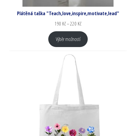
Plátěná taška "Teach,love,inspire,motivate,lead"
190
Kč
–
220
Kč
Výběr možností