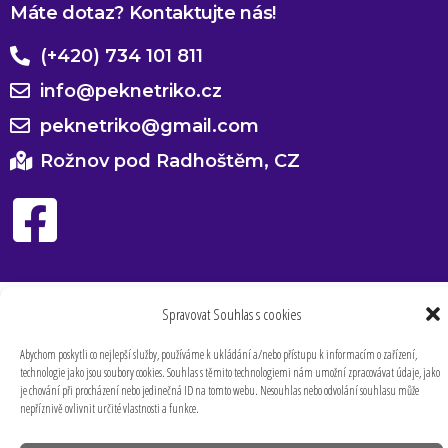
Máte dotaz? Kontaktujte nás!
(+420) 734 101 811
info@peknetriko.cz
peknetriko@gmail.com
Rožnov pod Radhoštěm, CZ
Spravovat Souhlas s cookies
Abychom poskytli co nejlepší služby, používáme k ukládání a/nebo přístupu k informacím o zařízení,
technologie jako jsou soubory cookies. Souhlas s těmito technologiemi nám umožní zpracovávat údaje, jako
je chování při procházení nebo jedinečná ID na tomto webu. Nesouhlas nebo odvolání souhlasu může
nepříznivě ovlivnit určité vlastnosti a funkce.