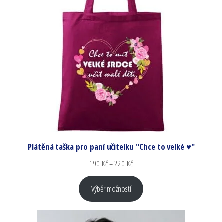
Plátěná taška pro paní učitelku "Chce to velké ♥"
190
Kč
–
220
Kč
Výběr možností