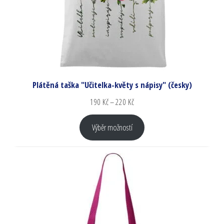
Plátěná taška "Učitelka-květy s nápisy" (česky)
190
Kč
–
220
Kč
Výběr možností