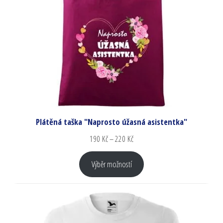
Plátěná taška "Naprosto úžasná asistentka"
190
Kč
–
220
Kč
Výběr možností