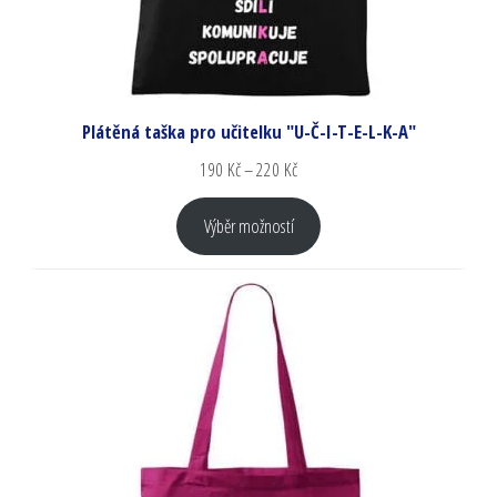
Plátěná taška pro učitelku "U-Č-I-T-E-L-K-A"
190
Kč
–
220
Kč
Výběr možností