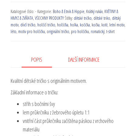
Katalogové číslo:
-
Kategorie:
Boho & Etnik & Hippie
,
Krátký rukáv
,
KVĚTINY &
HMYZ & ZVÍŘATA
,
VŠECHNY PRODUKTY
Štítky:
dětské tričko
,
dětské triko
,
dětský
motiv
,
dívčí tričko
,
holčičí tričko
,
holčička
,
holka
,
kočička
,
kočka
,
kotě
,
letní motiv
,
léto
,
motiv pro holčičku
,
originální tričko
,
pro holčičku
,
romatický
,
t-shirt
POPIS
DALŠÍ INFORMACE
Kvalitní dětské tričko s originálním motivem.
Základní informace o tričku:
střih s bočními švy
lem průkrčníku z žebrového úpletu 1:1
vnitřní část průkrčníku začištěna páskou z vrchového
materiálu