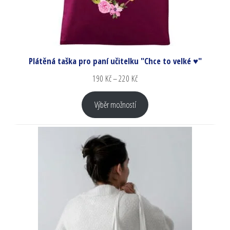
Plátěná taška pro paní učitelku "Chce to velké ♥"
190
Kč
–
220
Kč
Výběr možností