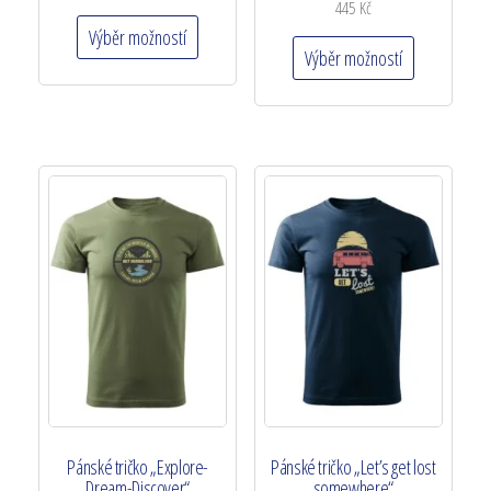
445
Kč
Výběr možností
Výběr možností
Pánské tričko „Explore-
Pánské tričko „Let’s get lost
Dream-Discover“
somewhere“