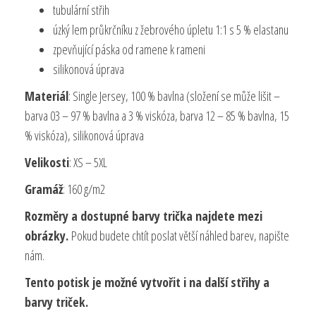
tubulární střih
úzký lem průkrčníku z žebrového úpletu 1:1 s 5 % elastanu
zpevňující páska od ramene k rameni
silikonová úprava
Materiál
: Single Jersey, 100 % bavlna (složení se může lišit –
barva 03 – 97 % bavlna a 3 % viskóza, barva 12 – 85 % bavlna, 15
% viskóza), silikonová úprava
Velikosti
: XS – 5XL
Gramáž
: 160 g/m2
Rozměry a dostupné barvy trička najdete mezi
obrázky.
Pokud budete chtít poslat větší náhled barev, napište
nám.
Tento potisk je možné vytvořit i na další střihy a
barvy triček.