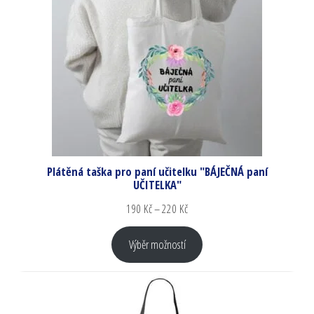
Plátěná taška pro paní učitelku "BÁJEČNÁ paní
UČITELKA"
190
Kč
–
220
Kč
Výběr možností