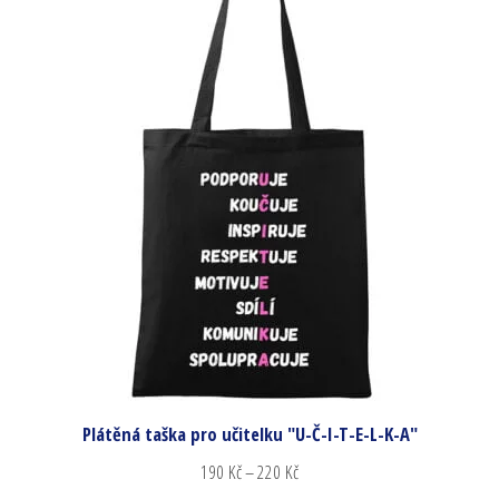
Plátěná taška pro učitelku "U-Č-I-T-E-L-K-A"
190
Kč
–
220
Kč