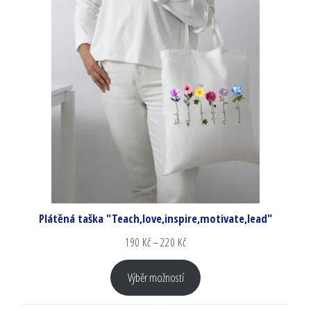
Plátěná taška "Teach,love,inspire,motivate,lead"
190
Kč
–
220
Kč
Výběr možností