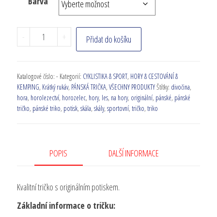
Barva
-
+
Přidat do košíku
Katalogové číslo:
-
Kategorií:
CYKLISTIKA & SPORT
,
HORY & CESTOVÁNÍ &
KEMPING
,
Krátký rukáv
,
PÁNSKÁ TRIČKA
,
VŠECHNY PRODUKTY
Štítky:
divočina
,
hora
,
horolezectví
,
horozelec
,
hory
,
les
,
na hory
,
originální
,
pánské
,
pánské
tričko
,
pánské triko
,
potisk
,
skála
,
skály
,
sportovní
,
tričko
,
triko
POPIS
DALŠÍ INFORMACE
Kvalitní tričko s originálním potiskem.
Základní informace o tričku: