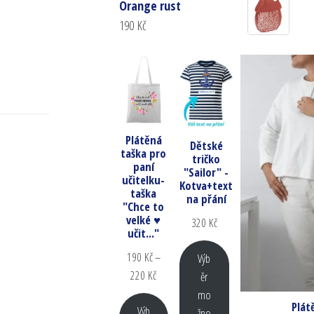
Orange rust
190
Kč
Plátěná
Dětské
taška pro
tričko
paní
"Sailor" -
učitelku-
Kotva+text
taška
na přání
"Chce to
velké ♥
320
Kč
učit..."
190
Kč
–
Výb
220
Kč
ěr
mo
Plát
Výb
žno