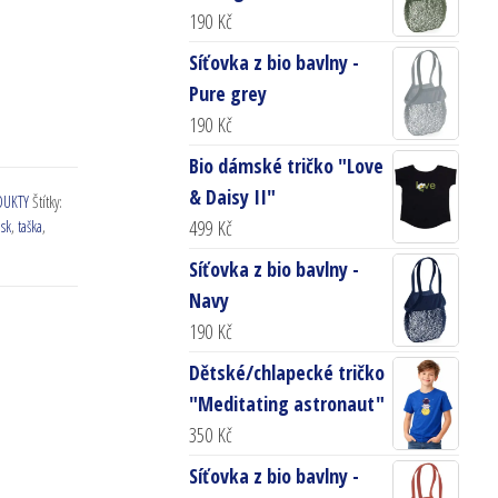
190
Kč
Síťovka z bio bavlny -
Pure grey
190
Kč
Bio dámské tričko "Love
& Daisy II"
DUKTY
Štítky:
499
Kč
isk
,
taška
,
Síťovka z bio bavlny -
Navy
190
Kč
Dětské/chlapecké tričko
"Meditating astronaut"
350
Kč
Síťovka z bio bavlny -