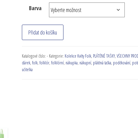
Barva
Přidat do košíku
Katalogové číslo:
-
Kategorie:
Kolekce Květy Folk
,
PLÁTĚNÉ TAŠKY
,
VŠECHNY PRO
dárek
,
folk
,
folklór
,
folklórní
,
nákupka
,
nákupní
,
plátěná taška
,
poděkování
,
pot
učitelka