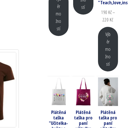
"Teach,love,ins
ěr
stí
190
Kč
–
mo
220
Kč
žno
stí
Výb
ěr
mo
žno
stí
Plátěná
Plátěná
Plátěná
taška
taška pro
taška pro
"Učitelka-
paní
paní