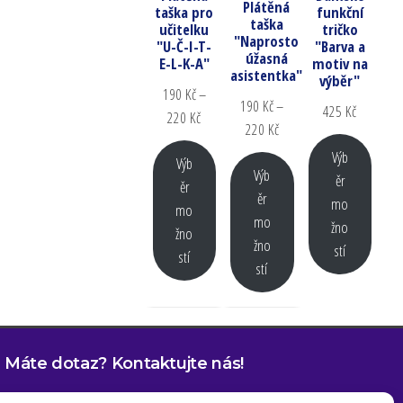
Plátěná
taška pro
funkční
taška
učitelku
tričko
"Naprosto
"U-Č-I-T-
"Barva a
úžasná
E-L-K-A"
motiv na
asistentka"
výběr"
190
Kč
–
190
Kč
–
425
Kč
220
Kč
220
Kč
Výb
Výb
Výb
ěr
ěr
ěr
mo
mo
mo
žno
žno
žno
stí
stí
stí
Máte dotaz? Kontaktujte nás!
(+420) 734 101 811