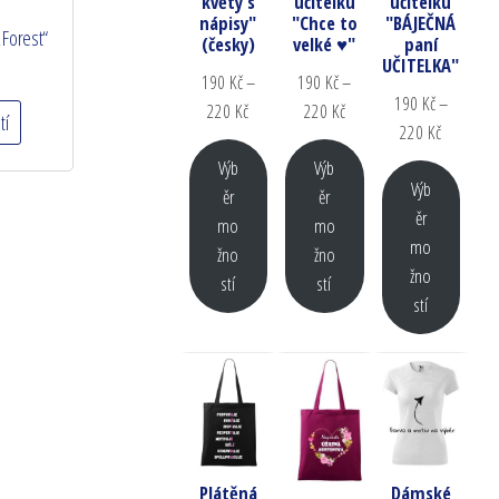
květy s
učitelku
učitelku
nápisy"
"Chce to
"BÁJEČNÁ
 Forest“
(česky)
velké ♥"
paní
UČITELKA"
190
Kč
–
190
Kč
–
190
Kč
–
220
Kč
220
Kč
tí
220
Kč
Výb
Výb
Výb
ěr
ěr
ěr
mo
mo
mo
žno
žno
žno
stí
stí
stí
Plátěná
Dámské