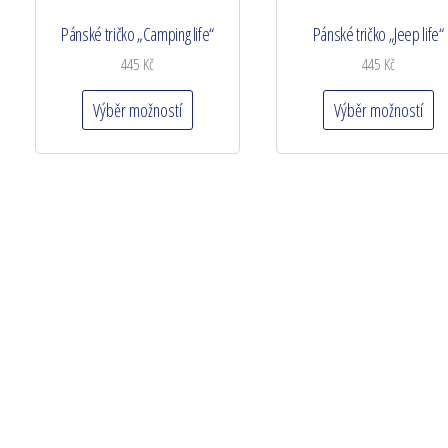
Pánské tričko „Camping life“
Pánské tričko „Jeep life“
445
Kč
445
Kč
Výběr možností
Výběr možností