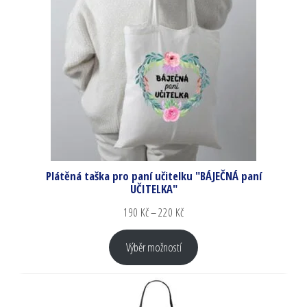
Plátěná taška pro paní učitelku "BÁJEČNÁ paní
UČITELKA"
190
Kč
–
220
Kč
Výběr možností