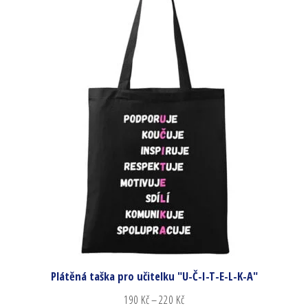
Plátěná taška pro učitelku "U-Č-I-T-E-L-K-A"
190
Kč
–
220
Kč