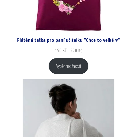
Plátěná taška pro paní učitelku "Chce to velké ♥"
190
Kč
–
220
Kč
Výběr možností