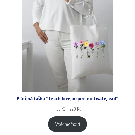
Plátěná taška "Teach,love,inspire,motivate,lead"
190
Kč
–
220
Kč
Výběr možností