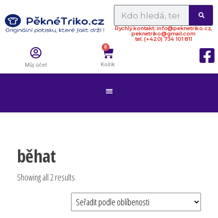
Rychlý kontakt: info@peknetriko.cz,
peknetriko@gmail.com
tel. (+420) 734 101 811
0
Košík
Můj účet
běhat
Showing all 2 results