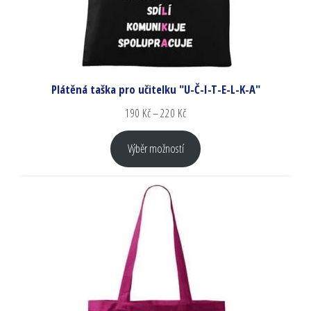
Plátěná taška pro učitelku "U-Č-I-T-E-L-K-A"
190
Kč
–
220
Kč
Výběr možností