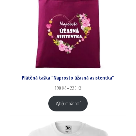
Plátěná taška "Naprosto úžasná asistentka"
190
Kč
–
220
Kč
Výběr možností