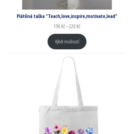
Plátěná taška "Teach,love,inspire,motivate,lead"
190
Kč
–
220
Kč
Výběr možností