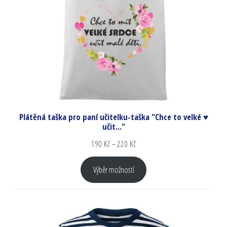
Plátěná taška pro paní učitelku-taška "Chce to velké ♥
učit..."
190
Kč
–
220
Kč
Výběr možností