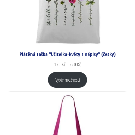
Plátěná taška "Učitelka-květy s nápisy" (česky)
190
Kč
–
220
Kč
Výběr možností