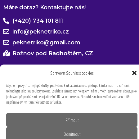
Máte dotaz? Kontaktujte nás!
(+420) 734 101 811
info@peknetriko.cz
peknetriko@gmail.com
Rožnov pod Radhoštěm, CZ
Spravovat Souhlas s cookies
Abychom poskytli co nejlepší služby, používáme k ukládání a/nebo přístupu k informacím o zařízení,
technologie jako jsou soubory cookies. Souhlas s těmito technologiemi nám umožní zpracovávat údaje, jako
je chování při procházení nebo jedinečná ID na tomto webu. Nesouhlas nebo odvolání souhlasu může
nepříznivě ovlivnit určité vlastnosti a funkce.
Příjmout
Odmítnout