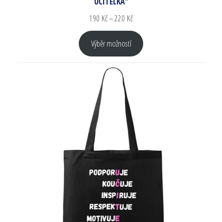
UČITELKA"
190
Kč
–
220
Kč
Výběr možností