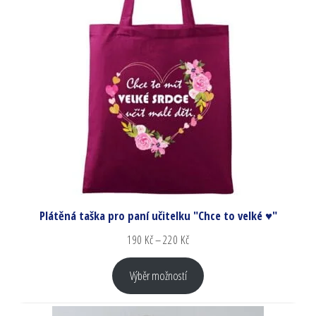
Plátěná taška pro paní učitelku "Chce to velké ♥"
190
Kč
–
220
Kč
Výběr možností