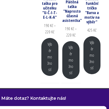
Plátěná
taška pro
funkční
taška
učitelku
tričko
"Naprosto
"U-Č-I-T-
"Barva a
úžasná
E-L-K-A"
motiv na
asistentka"
výběr"
190
Kč
–
190
Kč
–
425
Kč
220
Kč
220
Kč
Výb
Výb
Výb
ěr
ěr
ěr
mo
mo
mo
žno
žno
žno
stí
stí
stí
Máte dotaz? Kontaktujte nás!
(+420) 734 101 811