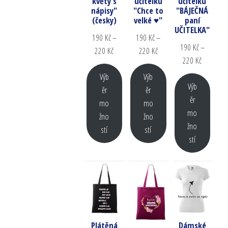
květy s
učitelku
učitelku
nápisy"
"Chce to
"BÁJEČNÁ
(česky)
velké ♥"
paní
UČITELKA"
190
Kč
–
190
Kč
–
190
Kč
–
220
Kč
220
Kč
220
Kč
Výb
Výb
Výb
ěr
ěr
ěr
mo
mo
mo
žno
žno
žno
stí
stí
stí
Plátěná
Dámské