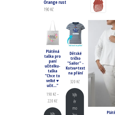
Orange rust
190
Kč
Plátěná
Dětské
taška pro
tričko
paní
"Sailor" -
učitelku-
Kotva+text
taška
na přání
"Chce to
velké ♥
320
Kč
učit..."
190
Kč
–
Výb
220
Kč
ěr
mo
Plát
Výb
žno