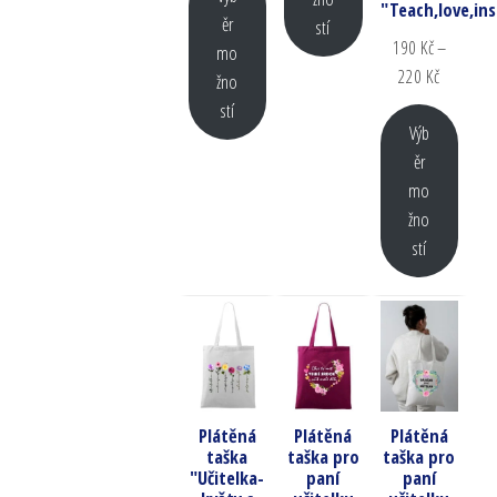
"Teach,love,ins
ěr
stí
190
Kč
–
mo
220
Kč
žno
stí
Výb
ěr
mo
žno
stí
Plátěná
Plátěná
Plátěná
taška
taška pro
taška pro
"Učitelka-
paní
paní