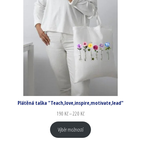
Plátěná taška "Teach,love,inspire,motivate,lead"
190
Kč
–
220
Kč
Výběr možností