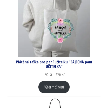
Plátěná taška pro paní učitelku "BÁJEČNÁ paní
UČITELKA"
190
Kč
–
220
Kč
Výběr možností