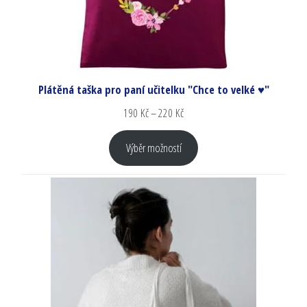
Plátěná taška pro paní učitelku "Chce to velké ♥"
190
Kč
–
220
Kč
Výběr možností