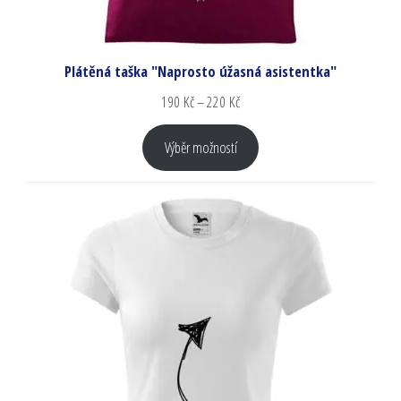
Plátěná taška "Naprosto úžasná asistentka"
190
Kč
–
220
Kč
Výběr možností