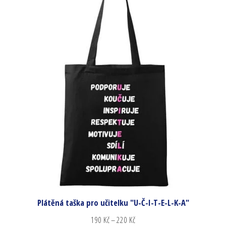
Plátěná taška pro učitelku "U-Č-I-T-E-L-K-A"
190
Kč
–
220
Kč