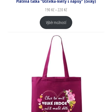
Plátěná taška "Učitelka-květy s nápisy" (česky)
190
Kč
–
220
Kč
Výběr možností