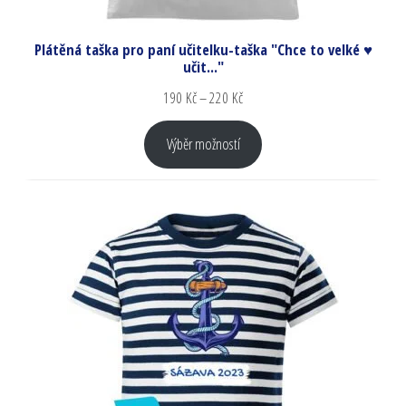
Plátěná taška pro paní učitelku-taška "Chce to velké ♥
učit..."
190
Kč
–
220
Kč
Výběr možností