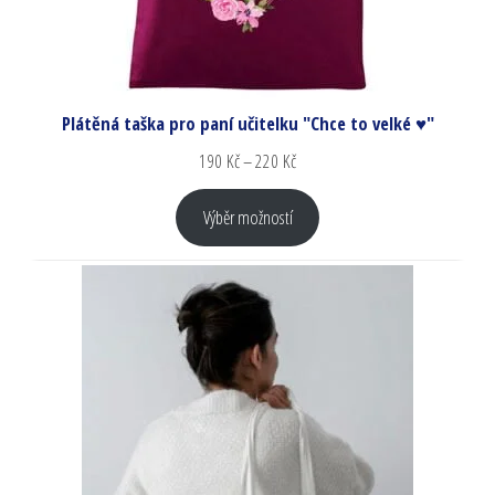
Plátěná taška pro paní učitelku "Chce to velké ♥"
190
Kč
–
220
Kč
Výběr možností