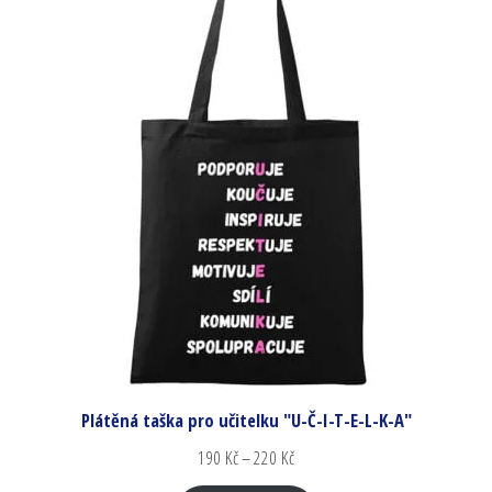
Plátěná taška pro učitelku "U-Č-I-T-E-L-K-A"
190
Kč
–
220
Kč