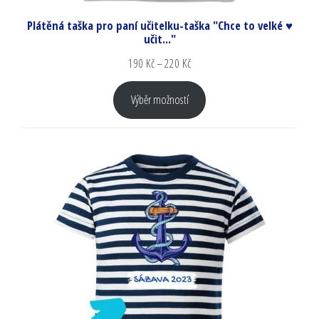
Plátěná taška pro paní učitelku-taška "Chce to velké ♥
učit..."
190
Kč
–
220
Kč
Výběr možností