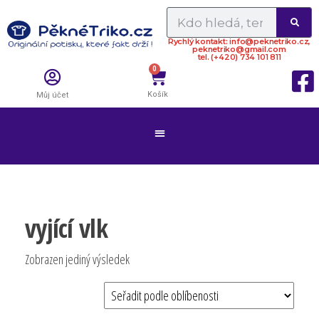
Rychlý kontakt: info@peknetriko.cz,
peknetriko@gmail.com
tel. (+420) 734 101 811
0
Košík
Můj účet
vyjící vlk
Zobrazen jediný výsledek