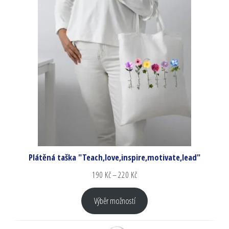
Plátěná taška "Teach,love,inspire,motivate,lead"
190
Kč
–
220
Kč
Výběr možností