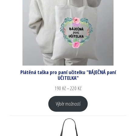
Plátěná taška pro paní učitelku "BÁJEČNÁ paní
UČITELKA"
190
Kč
–
220
Kč
Výběr možností