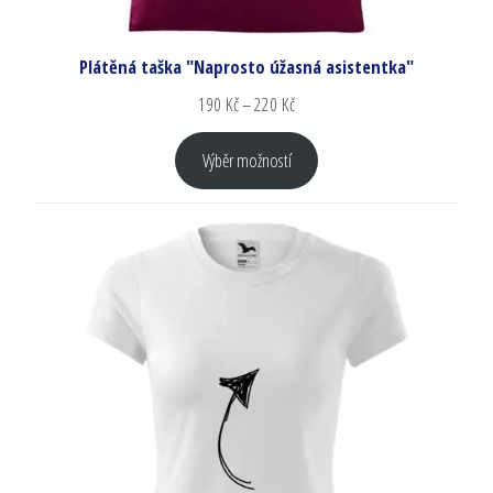
Plátěná taška "Naprosto úžasná asistentka"
190
Kč
–
220
Kč
Výběr možností